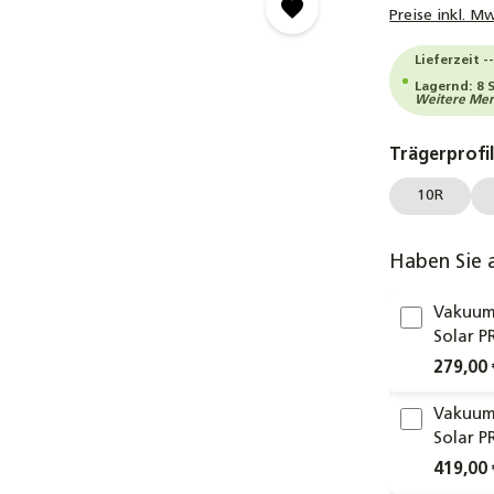
Preise inkl. M
Lieferzeit 
Lagernd: 8 
Weitere Meng
Trägerprofi
10R
Haben Sie 
Vakuum
Solar P
279,00 
Vakuum
Solar P
419,00 