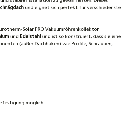
 und stabile Installation zu gewährleisten. Dieses
chrägdach
und eignet sich perfekt für verschiedenste
en Edelstahl für Dachschindeln, Bitumen und
r
es Eurotherm-Solar PRO Vakuumröhrenkollektor
nium
und
Edelstahl
und ist so konstruiert, dass sie eine
röhrenkollektor Sonnenkollektor Eurotherm-
nenten (außer Dachhaken) wie Profile, Schrauben,
RO - 30R (4,44 m²) Black Line
€
opf Schraube 8 x 80/100/120/160/260 mm
inde TX40 A2 Edelstahl rostfrei
en Edelstahl für Biberschwanz
befestigung möglich.