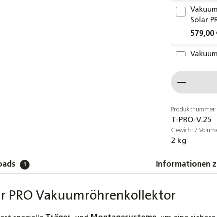
Vakuum
Solar P
579,00 
Vakuum
Solar P
Produkt
639,00 
Vakuum
Solar P
Produktnummer:
T-PRO-V.25
799,00 
Gewicht / Volum
2 kg
Dachhak
Dachpf
oads
Informationen z
1
2,69 €
Dachhak
lar PRO Vakuumröhrenkollektor
Dachzi
4,80 €