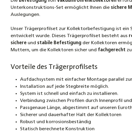
Die
Befestigung
von
Vakuumröhrenkollektoren
erford
Unterkonstruktions-Set ermöglicht Ihnen die
sichere 
Auslegungen.
Unser Trägerprofilset zur Kollektorbefestigung ist ein
entwickelt wurde. Dieses Trägerprofilset besteht aus
r
sichere
und
stabile
Befestigung
der Kollektoren ermög
Muttern, um die Kollektoren sicher und
fachgerecht
zu
Vorteile des Trägerprofilsets
Aufdachsystem mit einfacher Montage parallel zur
Installation auf jede Stegbreite möglich.
System ist schnell und einfach zu installieren.
Verbindung zwischen Profilen durch Innenprofil un
Passgenaue Länge, abgestimmt auf unseren Eurot
Sicherer und dauerhafter Halt der Kollektoren
Robust und korrosionsbeständig
Statisch berechnete Konstruktion