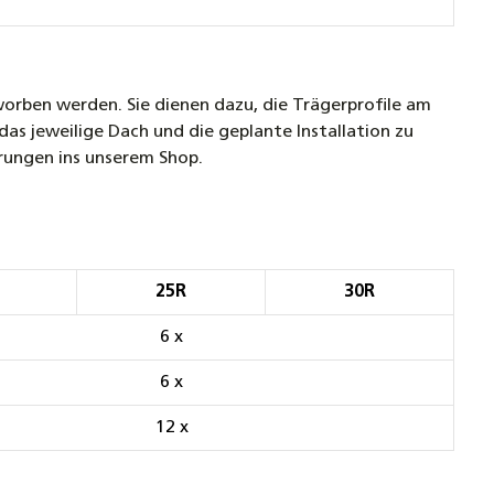
orben werden. Sie dienen dazu, die Trägerprofile am
as jeweilige Dach und die geplante Installation zu
rungen ins unserem Shop.
25R
30R
6 x
6 x
12 x