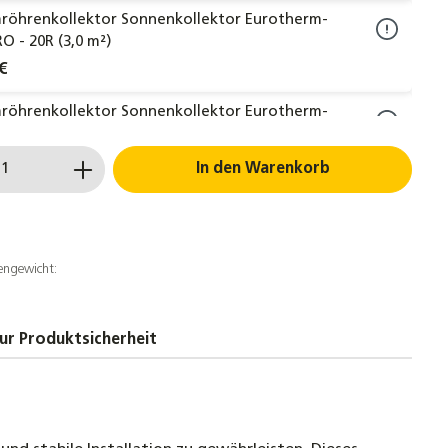
röhrenkollektor Sonnenkollektor Eurotherm-
RO - 20R (3,0 m²)
€
röhrenkollektor Sonnenkollektor Eurotherm-
RO - 25R (3,72 m²)
 Anzahl: Gib den gewünschten Wert ein 
€
In den Warenkorb
röhrenkollektor Sonnenkollektor Eurotherm-
RO - 30R (4,44 m²)
€
engewicht:
en Edelstahl für Dachsteine, Dachziegel und
annen
ur Produktsicherheit
en Edelstahl 3-fach verstellbar für Dachsteine,
egel und Dachpfannen