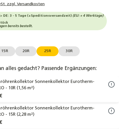
wSt. zzgl. Versandkosten
--> DE: 3 - 5 Tage (+Speditionsversandzeit)
(EU: + 4 Werktage)
Stück
en bereits bestellt.
auswählen
l
15R
20R
25R
30R
an alles gedacht? Passende Ergänzungen:
röhrenkollektor Sonnenkollektor Eurotherm-
RO - 10R (1,56 m²)
€
röhrenkollektor Sonnenkollektor Eurotherm-
RO - 15R (2,28 m²)
€