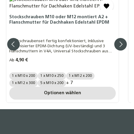
2
36,90 €
V
Stockschrauben M10 oder M12 montiert A2 +
Flanschmutter für Dachhaken Edelstahl EPDM
2
s
P
Stockschraubenset fertig konfektioniert, Inklusive
vulkanisierter EPDM-Dichtung (UV-beständig) und 3
Flanschmuttern in V4A, Universal Stockschrauben aus
Edelstahl für die Montage von Solaranlagen oder
I
Regulärer Preis:
4,90 €
Ab
Photovoltaikanlagen,
R
8
Menge / Größe:
1 x M10 x 200
1 x M10 x 250
1 x M12 x 200
P
+ 7
1 x M12 x 300
5 x M10 x 200
P
Optionen wählen