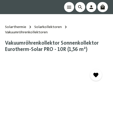
Waren
alt springen
Solarthermie
Solarkollektoren
Vakuumröhrenkollektoren
Vakuumröhrenkollektor Sonnenkollektor
Eurotherm-Solar PRO - 10R (1,56 m²)
Bildergalerie überspringen