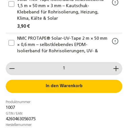
1,5 m × 50 mm × 3 mm – Kautschuk-
Klebeband für Rohrisolierung, Heizung,
Klima, Kälte & Solar
3,90 €
NMC PROTAPE® Solar-UV-Tape 2 m × 50 mm
× 0,6 mm – selbstklebendes EPDM-
Isolierband für Rohrisolierungen, UV- &
witterungsbeständig
Produkt Anzahl: Gib den gewünschten Wert ein od
4,30 €
Verstellplatte Montageplatte
Welldachbefestigung für Stockschrauben
In den Warenkorb
Verbinder Adapterblech
2,90 €
Produktnummer:
1007
Dachhaken Edelstahl für Dachsteine,
GTIN / EAN:
Dachziegel und Dachpfannen
4260463056075
2,69 €
Herstellernummer: