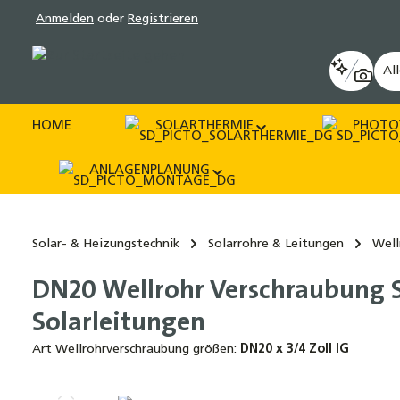
Anmelden
oder
Registrieren
pringen
Zur Hauptnavigation springen
Al
HOME
SOLARTHERMIE
PHOTO
ANLAGENPLANUNG
Solar- & Heizungstechnik
Solarrohre & Leitungen
Well
DN20 Wellrohr Verschraubung S
Solarleitungen
Art Wellrohrverschraubung größen:
DN20 x 3/4 Zoll IG