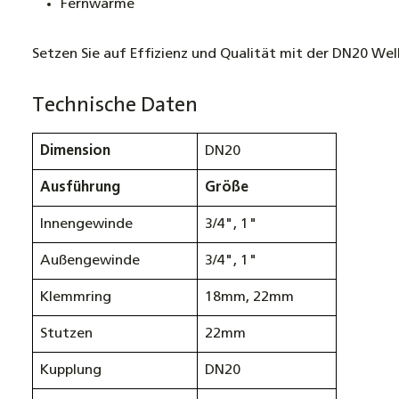
Fernwärme
Setzen Sie auf Effizienz und Qualität mit der DN20 Wel
Technische Daten
Dimension
DN20
Ausführung
Größe
Innengewinde
3/4", 1"
Außengewinde
3/4", 1"
Klemmring
18mm, 22mm
Stutzen
22mm
Kupplung
DN20