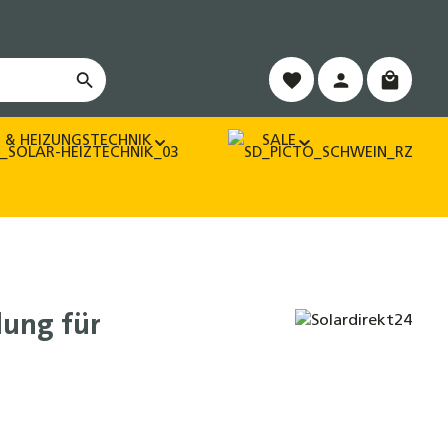
Warenko
 & HEIZUNGSTECHNIK
SALE
lung für