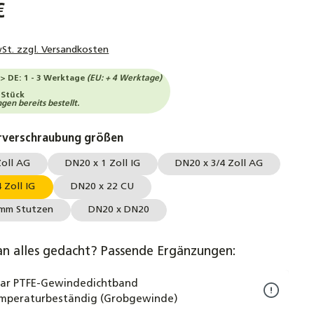
€
wSt. zzgl. Versandkosten
-> DE: 1 - 3 Werktage
(EU: + 4 Werktage)
 Stück
en bereits bestellt.
auswählen
rverschraubung größen
Zoll AG
DN20 x 1 Zoll IG
DN20 x 3/4 Zoll AG
 Zoll IG
DN20 x 22 CU
mm Stutzen
DN20 x DN20
an alles gedacht? Passende Ergänzungen:
lar PTFE-Gewindedichtband
mperaturbeständig (Grobgewinde)