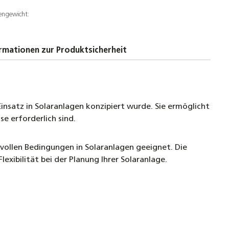
C
engewicht:
 €
larleitung Doppelwellrohr Edelstahlwellrohr
rmationen zur Produktsicherheit
solierung
€
hlwellrohr DN12–DN32 aus Edelstahl 1.4404 (V4A) –
re für Solarthermie, Heizung & Sanitär,
insatz in Solaranlagen konzipiert wurde. Sie ermöglicht
xibel, korrosionsbeständig bis 600 °C
e erforderlich sind.
svollen Bedingungen in Solaranlagen geeignet. Die
-Verschraubung 90° DN20 auf 22mm Kupfer –
llrohr Fitting
xibilität bei der Planung Ihrer Solaranlage.
ng für Beulco Edelstahlwellrohrverschraubung
 DN25