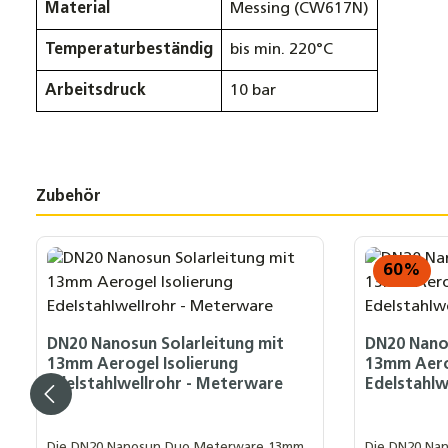
Material
Messing (CW617N)
Temperaturbeständig
bis min. 220°C
Arbeitsdruck
10 bar
Zubehör
Produktgalerie überspringen
60
%
DN20 Nanosun Solarleitung mit
DN20 Nanos
13mm Aerogel Isolierung
13mm Aero
Edelstahlwellrohr - Meterware
Edelstahlw
Die DN20 Nanosun Duo Meterware 13mm
Die DN20 Na