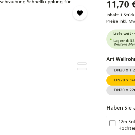
11,70 
Inhalt:
1 Stück
Preise inkl. M
Lieferzeit -
Lagernd: 32
Weitere Meng
Art Wellroh
DN20 x 1 
DN20 x 3/4
DN20 x 22
Haben Sie 
12m So
Hochte