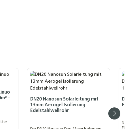
Linuo
0m² –
DN20 Nanosun Solarleitung mit
DN2
13mm Aerogel Isolierung
Ede
Edelstahlwellrohr
itter
Die 
Ele
Die DN20 Nanosun Duo 13mm Isolierung -