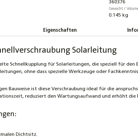
360376
260°
Gewicht / Volum
6,30
0.145 kg
DN20 So
Eigenschaften
Info
14mm I
453,00 
nellverschraubung Solarleitung
Edelsta
Meterwa
e Schnellkupplung für Solarleitungen, die speziell für den E
hochfle
leitungen, ohne dass spezielle Werkzeuge oder Fachkenntniss
6,55 €
gen Bauweise ist diese Verschraubung ideal für die anspruch
Winkel
Solarwe
tionszeit, reduziert den Wartungsaufwand und erhöht die Fle
12,90 €
ngen:
Klemmri
DN16 –
2,20 €
imalen Dichtsitz.