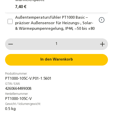
Wärmeleitpaste
7,40 €
Außentemperatursfühler PT1000 Basic –
präziser Außensensor für Heizungs-, Solar-
& Wärmepumpenregelung, IP44, −50 bis +80
°C
Produkt Anzahl: Gib den gewünschten Wert ein od
5,70 €
Tauchhülse 1/2 Zoll Edelstahl – Für PT1000 &
Kabelfühler, korrosionsbeständig, bis 160
In den Warenkorb
°C, inkl. Druckschraube & Silikondichtung
6,85 €
Produktnummer:
PT1000-105C-V.P01-1.5601
Tauchhülse 1/2 Zoll vernickelt –
GTIN / EAN:
Messing/Kupfer – Für PT1000
4260664499008
Temperaturfühler, Heizungs- und
Herstellernummer:
Solaranlagen mit Druckschraube
PT1000-105C-V
4,30 €
Gewicht / Volumengewicht:
0.5 kg