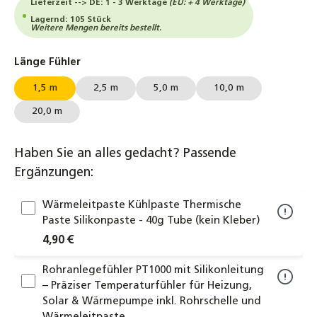
Lieferzeit --> DE: 1 - 3 Werktage
(EU: + 4 Werktage)
Lagernd: 105 Stück
Weitere Mengen bereits bestellt.
auswählen
Länge Fühler
1,5 m
2,5 m
5,0 m
10,0 m
20,0 m
Haben Sie an alles gedacht? Passende
Ergänzungen:
Wärmeleitpaste Kühlpaste Thermische
Paste Silikonpaste - 40g Tube (kein Kleber)
4,90 €
Rohranlegefühler PT1000 mit Silikonleitung
– Präziser Temperaturfühler für Heizung,
Solar & Wärmepumpe inkl. Rohrschelle und