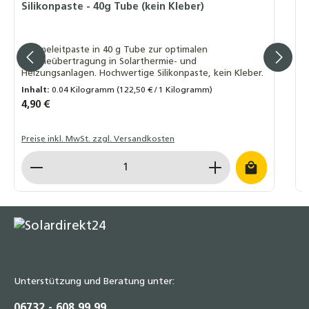
Silikonpaste - 40g Tube (kein Kleber)
R
R
K
Wärmeleitpaste in 40 g Tube zur optimalen
Wärmeübertragung in Solarthermie- und
Heizungsanlagen. Hochwertige Silikonpaste, kein Kleber.
Inhalt:
0.04 Kilogramm
(122,50 € / 1 Kilogramm)
Regulärer Preis:
4,90 €
R
1
Preise inkl. MwSt. zzgl. Versandkosten
P
Produkt Anzahl: Gib den gewünschten Wert ein o
P
Unterstützung und Beratung unter:
06732 - 608 99 99