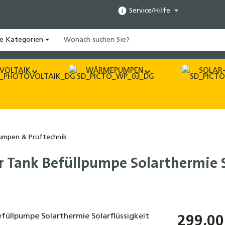
Service/Hilfe
le Kategorien
VOLTAIK
WÄRMEPUMPEN
SOLAR-
umpen & Prüftechnik
iter Tank Befüllpumpe Solarthermie 
299,00