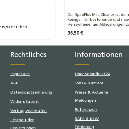
d Korrosionsschutz.
Der SpiroPlus Mild Cleaner ist der 
Reiniger für bestehende und neu
Heizsysteme, um Ablagerungen z
20 Kilo .
30 Kilo .
40 Kilo .
er
(5,93 € / 1 Liter)
beseitigen, Blockaden zu verhind
s:
Regulärer Preis:
36,50 €
die Wärmeübertragung zu optimie
ten Wert ein oder benutze die Schaltf
t Anzahl: Gib den gewünschten Wert ei
Produkt Anzahl: 
Rechtliches
Informationen
Impressum
Über Solardirekt24
AGB
Jobs & Karriere
Datenschutzerklärung
Presse & Aktuelle
Meldungen
Widerrufsrecht
Referenzen
Vertrag widerrufen
BAFA & KfW
Echtheit der
Förderung
Bewertungen