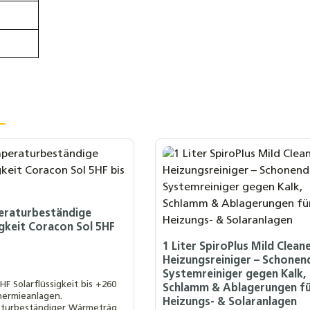
raturbeständige
igkeit Coracon Sol 5HF
1 Liter SpiroPlus Mild Clean
Heizungsreiniger – Schonen
Systemreiniger gegen Kalk,
HF Solarflüssigkeit bis +260
Schlamm & Ablagerungen f
thermieanlagen.
Heizungs- & Solaranlagen
turbeständiger Wärmeträger