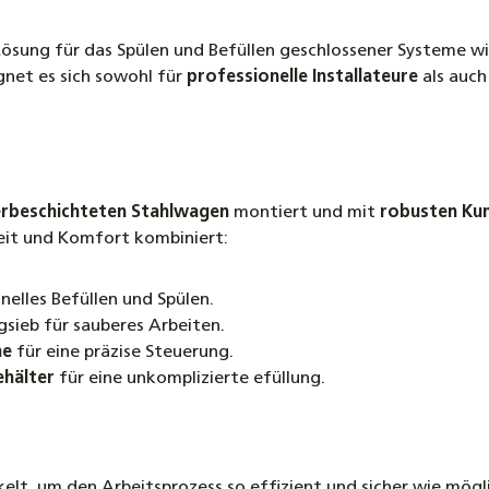
Hochtem
5HF bis
 Lösung für das Spülen und Befüllen geschlossener Systeme w
59,30 €
gnet es sich sowohl für
professionelle Installateure
als auch
5 Meter
Befülls
24,90 €
Ersatzr
erbeschichteten Stahlwagen
montiert und mit
robusten Ku
Klickm
eit und Komfort kombiniert:
24,90 €
hnelles Befüllen und Spülen.
Refrak
sieb für sauberes Arbeiten.
für Sol
ne
für eine präzise Steuerung.
14,90 €
ehälter
für eine unkomplizierte efüllung.
lt, um den Arbeitsprozess so effizient und sicher wie mögl