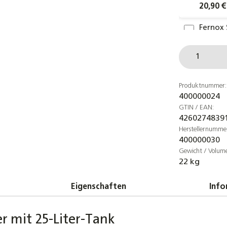
20,90 €
Fernox 
Univers
Produkt
27,90 €
1 Spiro
Solaran
Produktnummer:
400000024
vor Kor
GTIN / EAN:
28,85 €
4260274839
Herstellernumme
Sola
400000030
Fros
Gewicht / Volum
38,8
22 kg
Cora
Eigenschaften
Info
für 
61,3
r mit 25-Liter-Tank