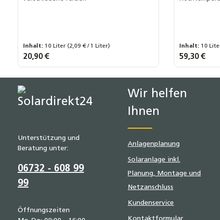
mit Frost- un
Kilo:
10 Kilo .
Inhalt:
10 Liter
(2,09 € / 1 Liter)
Inhalt:
10 Lit
Farbe:
Regulärer Preis:
20,90 €
Regulärer Prei
59,30 €
Blau
Farblos
Gelb
Rot
50 Kilo .
Produkt Anzahl: Gib den gewünsch
Produk
Wir helfen
Ihnen
Unterstützung und
Anlagenplanung
Beratung unter:
Solaranlage inkl.
06732 - 608 99
Planung, Montage und
99
Netzanschluss
Kundenservice
Öffnungszeiten
Kontaktformular