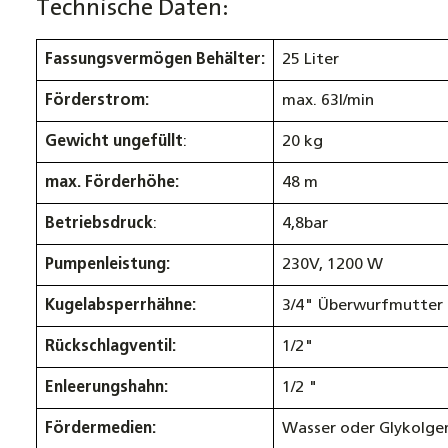
Technische Daten:
Fassungsvermögen Behälter:
25 Liter
Förderstrom:
max. 63l/min
Gewicht ungefüllt
:
20 kg
max. Förderhöhe:
48 m
Betriebsdruck
:
4,8bar
Pumpenleistung:
230V, 1200 W
Kugelabsperrhähne:
3/4" Überwurfmutter
Rückschlagventil:
1/2"
Enleerungshahn:
1/2 "
Fördermedien:
Wasser oder Glykolge