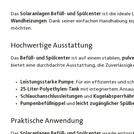
Das
Solaranlagen Befüll- und Spülcenter
ist die ideale
Wandheizungen
. Dank seiner einfachen Handhabung ei
möchten.
Hochwertige Ausstattung
Das
Befüll- und Spülcenter
ist auf einem stabilen,
pulv
bietet eine durchdachte Ausstattung, die Zuverlässigk
Leistungsstarke Pumpe
: Für ein effizientes und sc
25-Liter-Polyethylen-Tank
mit integriertem Ansaug
Schlauchanschlussleitungen
und
Kugelabsperrhäh
Pumpenbefüllnippel
und
leicht zugänglicher Spülb
Praktische Anwendung
Das
Solaranlagen Befüll- und Spülcenter
wurde entwicke