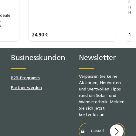
Ref
25L. Schnelle Montage per Klicksystem –
Fro
mobil, stabil und robust.
Hei
ideale
Prä
e
Fah
u
ern und
Regulärer Preis:
24,90 €
Regu
14,
ren.
lächen um die Anzahl zu erhöhen oder z
n oder benutze die Schaltflächen um d
Gib den gewünschten Wert ein oder benu
Produkt Anzahl: Gib den gew
P
Businesskunden
Newsletter
Verpassen Sie keine
B2B-Programm
Aktionen, Neuheiten
Partner werden
und wertvollen Tipps
rund um Solar- und
Wärmetechnik. Melden
Sie sich jetzt
kostenlos an.
E-Mail-Adresse*