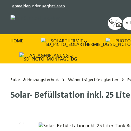
Anmelden
oder
Registrieren
pringen
Zur Hauptnavigation springen
Al
HOME
SOLARTHERMIE
PHOTO
ANLAGENPLANUNG
Solar- & Heizungstechnik
Wärmeträgerflüssigkeiten
P
Solar- Befüllstation inkl. 25 L
Bildergalerie überspringen