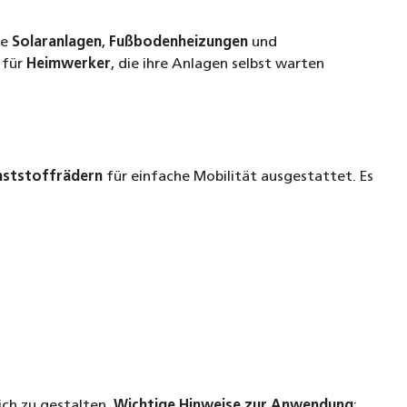
peraturbeständige Solarflüssigkeit Coracon Sol
 +260°C
ie
Solaranlagen
,
Fußbodenheizungen
und
 für
Heimwerker
, die ihre Anlagen selbst warten
 Verlängerungskabel Zubehör für Spül- und
tation
ad für Solaranlagen Befüllstation Ø 27 cm –
nststoffrädern
für einfache Mobilität ausgestattet. Es
ontage
tometer-Set Bestimmung des Frostschutzgehaltes
ar- und Heizungsanlagen, PKWs und Batterien
ich zu gestalten.
Wichtige Hinweise zur Anwendung
: