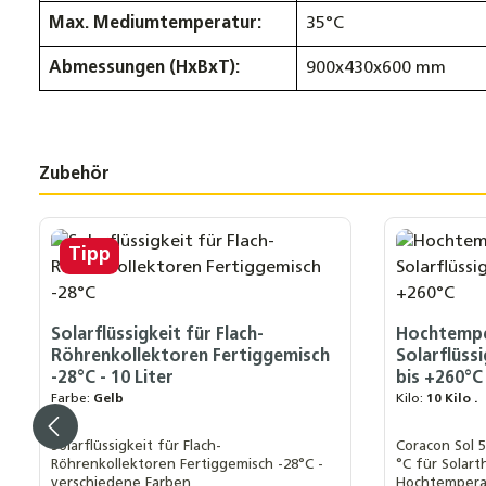
Max. Mediumtemperatur:
35°C
Abmessungen (HxBxT):
900x430x600 mm
Zubehör
Produktgalerie überspringen
Tipp
Solarflüssigkeit für Flach-
Hochtempe
Röhrenkollektoren Fertiggemisch
Solarflüss
-28°C - 10 Liter
bis +260°C
Farbe:
Gelb
Kilo:
10 Kilo .
Solarflüssigkeit für Flach-
Coracon Sol 5
Röhrenkollektoren Fertiggemisch -28°C -
°C für Solar
verschiedene Farben
Hochtempera