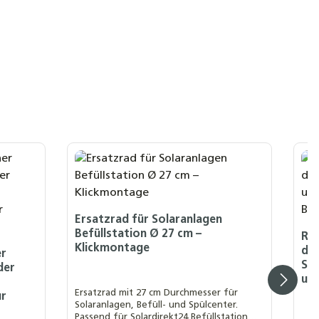
Ersatzrad für Solaranlagen
Befüllstation Ø 27 cm –
Re
Klickmontage
des
er
Sol
der
und
Ersatzrad mit 27 cm Durchmesser für
ür
Solaranlagen, Befüll- und Spülcenter.
Passend für Solardirekt24 Befüllstation