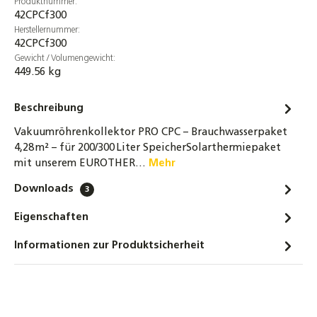
Produktnummer:
42CPCf300
Herstellernummer:
42CPCf300
Gewicht / Volumengewicht:
449.56 kg
Beschreibung
Vakuumröhrenkollektor PRO CPC – Brauchwasserpaket
4,28 m² – für 200/300 Liter SpeicherSolarthermiepaket
mit unserem EUROTHER…
Mehr
Downloads
3
Eigenschaften
Informationen zur Produktsicherheit