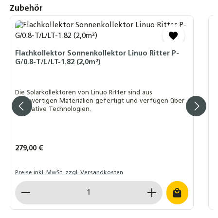
Produktgalerie überspringen
Zubehör
V
E
Flachkollektor Sonnenkollektor Linuo Ritter P-
G/0.8-T/L/LT-1.82 (2,0m²)
E
V
S
Die Solarkollektoren von Linuo Ritter sind aus
u
hochwertigen Materialien gefertigt und verfügen über
innovative Technologien.
Regulärer Preis:
279,00 €
R
7
Preise inkl. MwSt. zzgl. Versandkosten
P
Produkt Anzahl: Gib den gewünschten Wert ein o
P