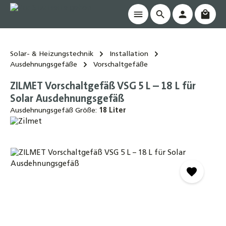
Waren
alt springen
Solar- & Heizungstechnik
Installation
Ausdehnungsgefäße
Vorschaltgefäße
ZILMET Vorschaltgefäß VSG 5 L – 18 L für
Solar Ausdehnungsgefäß
Ausdehnungsgefäß Größe:
18 Liter
Bildergalerie überspringen