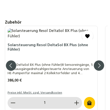
Solarstation 2-Strang-Pumpengruppe
Hocheffizienzpumpe Wilo YONOS PARA
ST15/7 - PWM2
Produktgalerie überspringen
Zubehör
259,00 €
Solarflüssigkeit für Flach-
W
L
Röhrenkollektoren Fertiggemisch -28°C - 10
Liter
Solarsteuerung Resol DeltaSol BX Plus (ohne
Fühler)
20,90 €
D
s
W
Resol DeltaSol BX Plus (ohne Fühler)8 Sensoreingänge, 5
I
Relaisausgängedrehzahlgesteuerte Ansteuerung von
HE-Pumpenfür maximal 2 Kollektorfelder und 4
SpeicherMade in Germany
Regulärer Preis:
386,00 €
R
1
Preise inkl. MwSt. zzgl. Versandkosten
P
Produkt Anzahl: Gib den gewünschten Wert ein o
P