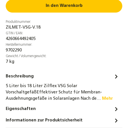
In den Warenkorb
Hochtemperaturbeständige
Solarflüssigkeit Glysofor Solar HT
Produktnummer:
Solarliquid
ZILMET-VSG-V.18
30,90 €
GTIN / EAN:
4260664492405
Zilmet Zilflex Solar Plus 12L - 200L
Herstellernummer:
Ausdehnungsgefäß Druckausgleichsgefäß
9702290
Druckausdehnungsgefäß
Gewicht / Volumengewicht:
7 kg
48,90 €
Anschlussrohr für Ausdehnungsgefäße
Beschreibung
DN16 - 80 / 120 / 180 cm für ADG
5 Liter bis 18 Liter Zilflex VSG Solar
19,90 €
VorschaltgefäßEffektiver Schutz für Membran-
Ausdehnungsgefäße in Solaranlagen Nach de…
Mehr
Solarstation SR21L – inkl. SR258
Solarsteuerung und Grundfos Solar 15-65
Eigenschaften
Hocheffizienzpumpe
Informationen zur Produktsicherheit
399,00 €