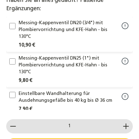
Haben Sie an alles gedacht? Passende
Ergänzungen:
Messing-Kappenventil DN20 (3/4") mit
Plombiervorrichtung und KFE-Hahn - bis
130°C
10,90 €
Messing-Kappenventil DN25 (1") mit
Plombiervorrichtung und KFE-Hahn - bis
130°C
9,80 €
Einstellbare Wandhalterung für
Ausdehnungsgefäße bis 40 kg bis Ø 36 cm
7,90 €
Produkt Anzahl: Gib den gewünschten Wert ein od
Solar- Befüllstation inkl. 25 Liter Tank
Befüllpumpe Solarthermie Solarflüssigkeit
299,00 €